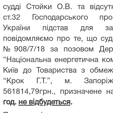
судді Стойки О.В. та відсут
ст.32 Господарського про
України підстав для за
повідомляємо про те, що суд
№908/7/18 за позовом Дер
“Національна енергетична ком
Київ до Товариства з обмеж
“Крок Г.Т.”, м. Запорі
561814,79грн., призначене 
год.
не відбудеться
.