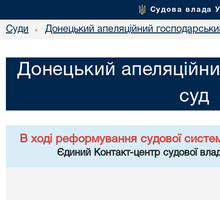
Судова влада 
Суди
Донецький апеляційний господарськи
•
Донецький апеляційни
суд
В ході реформування судової систе
Єдиний Контакт-центр судової влад