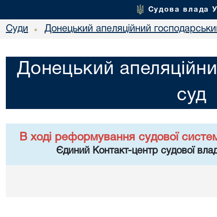
Судова влада 
Суди
Донецький апеляційний господарськи
•
Донецький апеляційни
суд
В ході реформування судової систе
Єдиний Контакт-центр судової влад