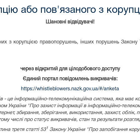
цію або пов'язаного з коруп
Шановні відвідувачі!
их з корупцією правопорушень, інших порушень Закону У
через відкритий для цілодобового доступу
Єдиний портал повідомлень викривачів:
https://whistleblowers.nazk.gov.ua/#/anketa
 - це інформаційно-телекомунікаційна система, яка має к
ом України
"Про захист інформації в інформаційно-телеком
рнет, збирання, зберігання, використання, захист, облік, 
 тому числі про статус викривачів, стан та результати розгл
1
тина третя статті 53
Закону України "Про запобігання коруп