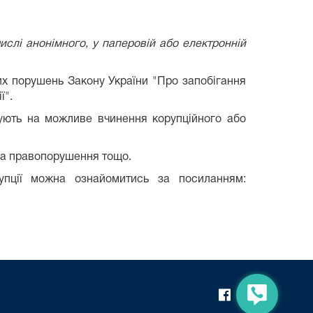
слі анонімного, у паперовій або електронній
их порушень Закону України "Про запобігання
ї".
ють на можливе вчинення корупційного або
ила правопорушення тощо.
рупції можна ознайомитись за посиланням: