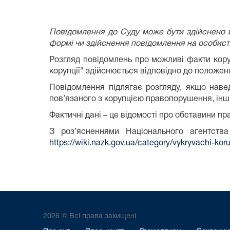
Повідомлення до Суду може бути здійснено й
формі чи здійснення повідомлення на особист
Розгляд повідомлень про можливі факти кору
корупції" здійснюється відповідно до положен
Повідомлення підлягає розгляду, якщо наве
пов’язаного з корупцією правопорушення, інш
Фактичні дані – це відомості про обставини п
З роз’ясненнями Національного агентства
https://wiki.nazk.gov.ua/category/vykryvachi-koru
2026 © Всі права захищені