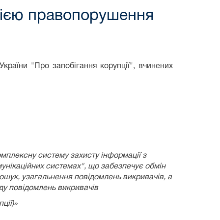
цією правопорушення
країни "Про запобігання корупції", вчинених
омплексну систему захисту інформації з
унікаційних системах", що забезпечує обмін
пошук, узагальнення повідомлень викривачів, а
яду повідомлень викривачів
ції)»