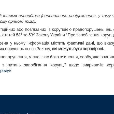
 іншими способами (направлення повідомлення, у тому чи
ому прийомі тощо).
пційних або пов’язаних із корупцією правопорушень, інш
1
2
ь статей 53
та 53
Закону України "Про запобігання корупці
дена у ньому інформація містить
фактичні дані,
що вказу
их порушень цього Закону,
які можуть бути перевірені.
равопорушення, місце і час його вчинення, особу, яка вчин
 з питань запобігання корупції щодо викривачів ко
ptsiyi/