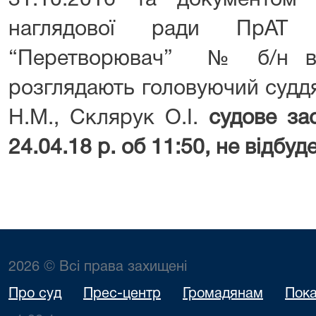
31.10.2016 та документом
наглядової ради ПрАТ “
“Перетворювач” № б/н від
розглядають головуючий суддя
Н.М., Склярук О.І.
судове зас
24.04.18 р. об 11:50, не відбуд
2026 © Всі права захищені
Про суд
Прес-центр
Громадянам
Пока