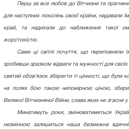
Перш за все любов до Вітчизни та прагнен
для наступних поколінь своєї країни, надавали ї
край, та надихали до наближення такої ом
жорстокістю.
Саме ці світлі почуття, що переповняли 
зробивши зразком відваги та мужності для своїх 
святий обов’язок зберегти ті цінності, що були
на полях бою такою непомірною ціною, зберег
Великої Вітчизняної Війни, слава яких не згасне у 
Минатимуть роки, змінюватиметься Україн
незмінною залишиться наша безмежна вдячніс